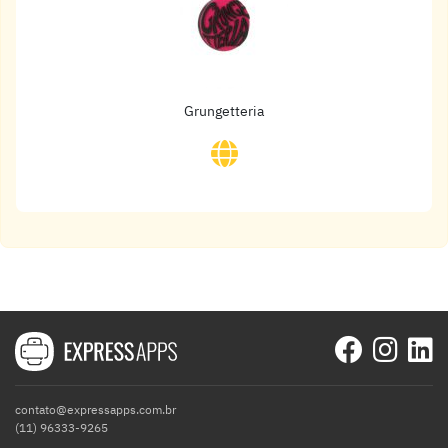
Grungetteria
contato@expressapps.com.br
(11) 96333-9265